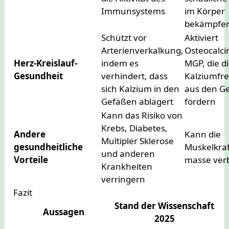
Immunsystems
im Körper
bekämpfe
Schützt vor
Aktiviert
Arterienverkalkung,
Osteocalci
Herz-Kreislauf-
indem es
MGP, die d
Gesundheit
verhindert, dass
Kalziumfre
sich Kalzium in den
aus den G
Gefäßen ablagert
fördern
Kann das Risiko von
Krebs, Diabetes,
Andere
Kann die
Multipler Sklerose
gesundheitliche
Muskelkraf
und anderen
Vorteile
masse ver
Krankheiten
verringern
Fazit
Stand der Wissenschaft
Aussagen
2025