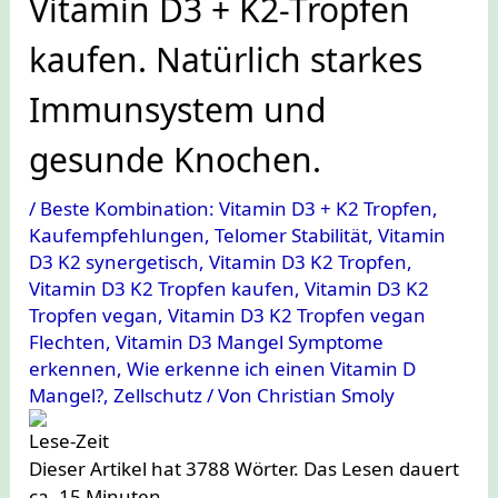
Vitamin D3 + K2-Tropfen
kaufen. Natürlich starkes
Immunsystem und
gesunde Knochen.
/
Beste Kombination: Vitamin D3 + K2 Tropfen
,
Kaufempfehlungen
,
Telomer Stabilität
,
Vitamin
D3 K2 synergetisch
,
Vitamin D3 K2 Tropfen
,
Vitamin D3 K2 Tropfen kaufen
,
Vitamin D3 K2
Tropfen vegan
,
Vitamin D3 K2 Tropfen vegan
Flechten
,
Vitamin D3 Mangel Symptome
erkennen
,
Wie erkenne ich einen Vitamin D
Mangel?
,
Zellschutz
/ Von
Christian Smoly
Lese-Zeit
Dieser Artikel hat
3788
Wörter. Das Lesen dauert
ca.
15
Minuten.