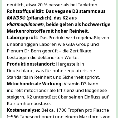
deutlich, etwa 20 % besser als bei Tabletten.
Rohstoffqualität:
Das vegane D3 stammt aus
RAWD3®
(pflanzlich), das K2 aus
Pharmaquinone®
, beide gelten als hochwertige
Markenrohstoffe mit hoher Reinheit.
Laborgeprüft:
Das Produkt wird regelmäßig von
unabhängigen Laboren wie GBA Group und
Plenum Dr. Born geprüft – die Zertifikate
bestätigen die deklarierten Werte.
Produktionsstandort:
Hergestellt in
Deutschland, was für hohe regulatorische
Standards in Reinheit und Sicherheit spricht.
Mitochondriale Wirkung:
Vitamin D3 kann
indirekt mitochondriale Effizienz und Biogenese
steigern, K2 unterstützt über seinen Einfluss auf
Kalziumhomöostase.
Kostenanalyse:
Bei ca. 1700 Tropfen pro Flasche
(~566 Tagesportionen) und einem Marktpreis von