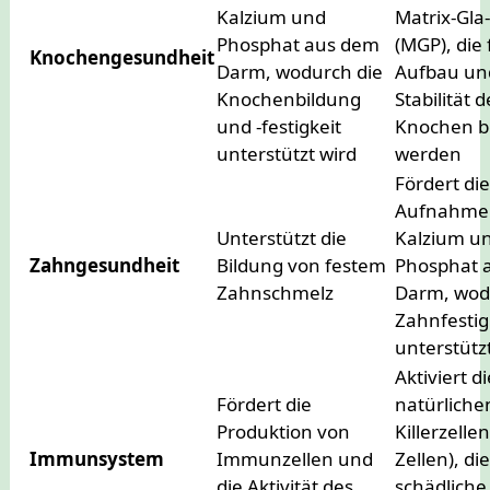
Kalzium und
Matrix-Gla
Phosphat aus dem
(MGP), die
Knochengesundheit
Darm, wodurch die
Aufbau un
Knochenbildung
Stabilität d
und -festigkeit
Knochen b
unterstützt wird
werden
Fördert di
Aufnahme
Unterstützt die
Kalzium u
Zahngesundheit
Bildung von festem
Phosphat 
Zahnschmelz
Darm, wod
Zahnfestig
unterstütz
Aktiviert di
Fördert die
natürliche
Produktion von
Killerzelle
Immunsystem
Immunzellen und
Zellen), di
die Aktivität des
schädliche