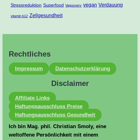
vegan
Verdauung
Stressreduktion
Superfood
Vagusnerv
Zellgesundheit
vitamin b12
Rechtliches
Impressum
Datenschutzerklärung
Disclaimer
Affiliate Links
Haftungsausschluss Preise
Haftungsausschluss Gesundheit
Ich bin Mag. phil. Christian Smoly, eine
weltoffene Persönlichkeit mit einem