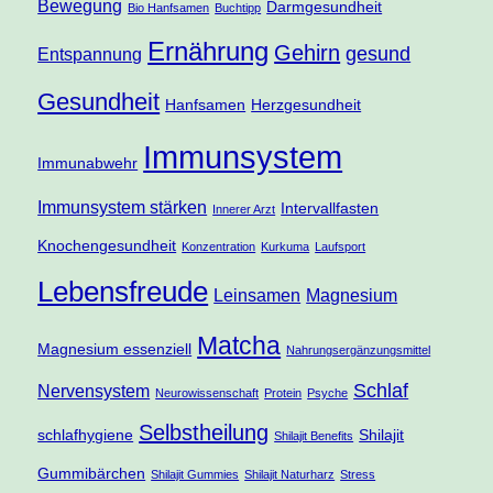
Bewegung
Darmgesundheit
Bio Hanfsamen
Buchtipp
Ernährung
Gehirn
gesund
Entspannung
Gesundheit
Hanfsamen
Herzgesundheit
Immunsystem
Immunabwehr
Immunsystem stärken
Intervallfasten
Innerer Arzt
Knochengesundheit
Konzentration
Kurkuma
Laufsport
Lebensfreude
Leinsamen
Magnesium
Matcha
Magnesium essenziell
Nahrungsergänzungsmittel
Schlaf
Nervensystem
Neurowissenschaft
Protein
Psyche
Selbstheilung
schlafhygiene
Shilajit
Shilajit Benefits
Gummibärchen
Shilajit Gummies
Shilajit Naturharz
Stress