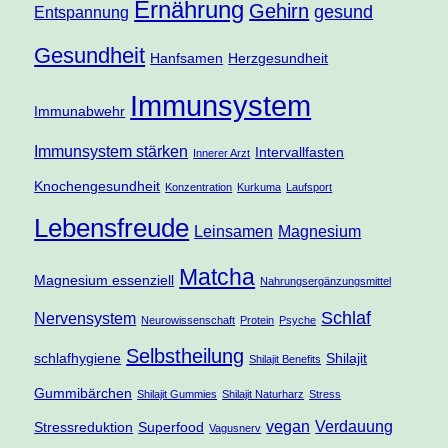
Ernährung
Gehirn
gesund
Entspannung
Gesundheit
Hanfsamen
Herzgesundheit
Immunsystem
Immunabwehr
Immunsystem stärken
Intervallfasten
Innerer Arzt
Knochengesundheit
Konzentration
Kurkuma
Laufsport
Lebensfreude
Leinsamen
Magnesium
Matcha
Magnesium essenziell
Nahrungsergänzungsmittel
Schlaf
Nervensystem
Neurowissenschaft
Protein
Psyche
Selbstheilung
schlafhygiene
Shilajit
Shilajit Benefits
Gummibärchen
Shilajit Gummies
Shilajit Naturharz
Stress
vegan
Verdauung
Stressreduktion
Superfood
Vagusnerv