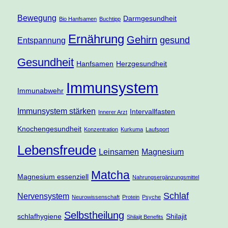
Bewegung
Darmgesundheit
Bio Hanfsamen
Buchtipp
Ernährung
Gehirn
gesund
Entspannung
Gesundheit
Hanfsamen
Herzgesundheit
Immunsystem
Immunabwehr
Immunsystem stärken
Intervallfasten
Innerer Arzt
Knochengesundheit
Konzentration
Kurkuma
Laufsport
Lebensfreude
Leinsamen
Magnesium
Matcha
Magnesium essenziell
Nahrungsergänzungsmittel
Schlaf
Nervensystem
Neurowissenschaft
Protein
Psyche
Selbstheilung
schlafhygiene
Shilajit
Shilajit Benefits