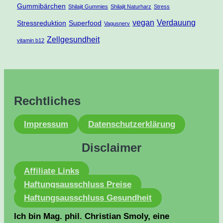
Gummibärchen
Shilajit Gummies
Shilajit Naturharz
Stress
vegan
Verdauung
Stressreduktion
Superfood
Vagusnerv
Zellgesundheit
vitamin b12
Rechtliches
Impressum
Datenschutzerklärung
Disclaimer
Affiliate Links
Haftungsausschluss Preise
Haftungsausschluss Gesundheit
Ich bin Mag. phil. Christian Smoly, eine