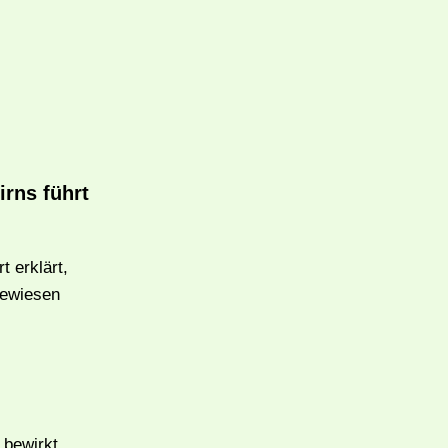
rns führt
t erklärt,
ewiesen
 bewirkt,