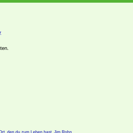
y
ten.
 Ort, den du zum Leben hast. Jim Rohn