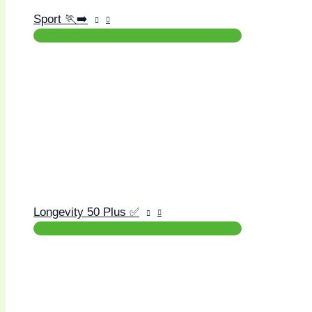
Sport 🏃‍➡️
Longevity 50 Plus ✅