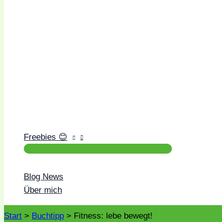
Freebies 😊
Blog News
Über mich
Start
Buchtipp
Fitness: lebe bewegt!