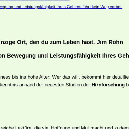
ung und Leistungsfähigkeit Ihres Gehirns führt kein Weg vorbei.
einzige Ort, den du zum Leben hast. Jim Rohn
n Bewegung und Leistungsfähigkeit Ihres Gehi
ss bis ins hohe Alter: Wer das will, bekommt hier detaillier
rkenntnis anhand der neuesten Studien der
Hirnforschung
b
)
istreiche Lektüre, die viel Hoffnung und Mut macht und zudem