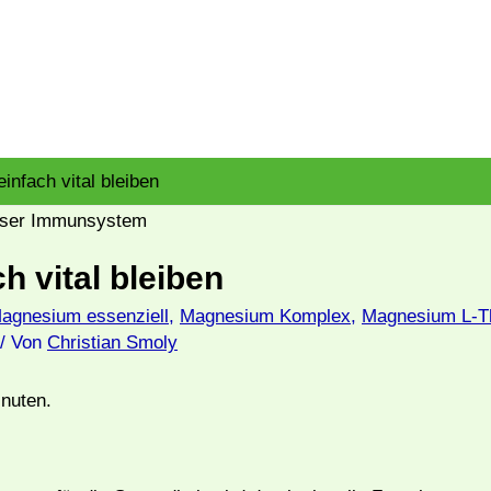
nfach vital bleiben
 vital bleiben
agnesium essenziell
,
Magnesium Komplex
,
Magnesium L-T
/ Von
Christian Smoly
nuten.