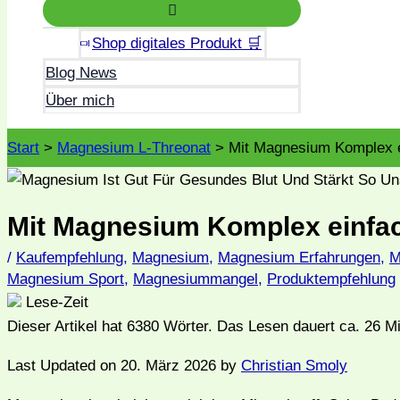
Shop digitales Produkt 🛒
Blog News
Über mich
Start
Magnesium L-Threonat
Mit Magnesium Komplex ei
Mit Magnesium Komplex einfach
/
Kaufempfehlung
,
Magnesium
,
Magnesium Erfahrungen
,
M
Magnesium Sport
,
Magnesiummangel
,
Produktempfehlung
Lese-Zeit
Dieser Artikel hat
6380
Wörter. Das Lesen dauert ca.
26
Mi
Last Updated on 20. März 2026 by
Christian Smoly