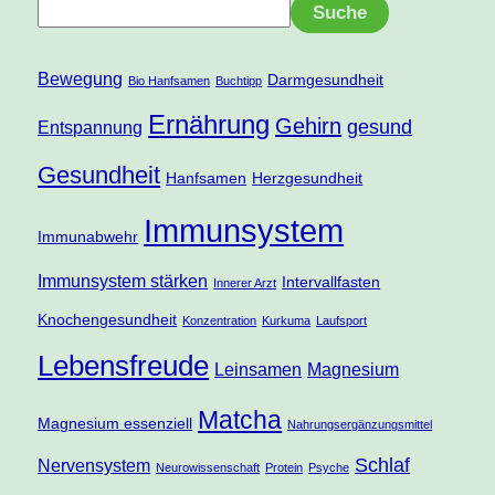
Suche
Bewegung
Darmgesundheit
Bio Hanfsamen
Buchtipp
Ernährung
Gehirn
gesund
Entspannung
Gesundheit
Hanfsamen
Herzgesundheit
Immunsystem
Immunabwehr
Immunsystem stärken
Intervallfasten
Innerer Arzt
Knochengesundheit
Konzentration
Kurkuma
Laufsport
Lebensfreude
Leinsamen
Magnesium
Matcha
Magnesium essenziell
Nahrungsergänzungsmittel
Schlaf
Nervensystem
Neurowissenschaft
Protein
Psyche