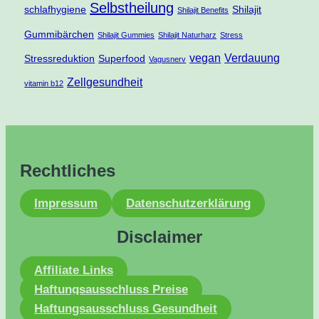
Selbstheilung
schlafhygiene
Shilajit
Shilajit Benefits
Gummibärchen
Shilajit Gummies
Shilajit Naturharz
Stress
vegan
Verdauung
Stressreduktion
Superfood
Vagusnerv
Zellgesundheit
vitamin b12
Rechtliches
Impressum
Datenschutzerklärung
Disclaimer
Affiliate Links
Haftungsausschluss Preise
Haftungsausschluss Gesundheit