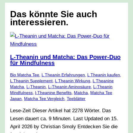
Das könnte Sie auch
interessieren.
L-Theanin und Matcha: Das Power-Duo
für Mindfulness
Bio Matcha Tee
,
L Theanin Erfahrungen
,
L Theanin kaufen
,
L Theanin Supplement
,
L Theanin Wirkung
,
L Theanine
Matcha
,
L-Theanin
,
L-Theanin Aminosäure
,
L-Theanin
Mindfulness
,
l-Theanine Benefits
,
Matcha
,
Matcha Tee
Japan
,
Matcha Tee Vergleich
,
Teeblätter
Lese-Zeit Dieser Artikel hat 2278 Wörter. Das
Lesen dauert ca. 9 Minuten. Last Updated on 15.
April 2026 by Christian Smoly Entdecken Sie die