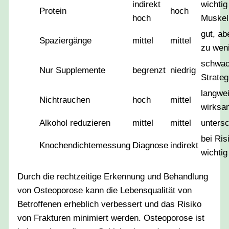
indirekt
wichti
Protein
hoch
hoch
Muskel
gut, ab
Spaziergänge
mittel
mittel
zu wen
schwa
Nur Supplemente
begrenzt
niedrig
Strateg
langwei
Nichtrauchen
hoch
mittel
wirksa
Alkohol reduzieren
mittel
mittel
untersc
bei Ris
Knochendichtemessung
Diagnose
indirekt
wichtig
Durch die rechtzeitige Erkennung und Behandlung
von Osteoporose kann die Lebensqualität von
Betroffenen erheblich verbessert und das Risiko
von Frakturen minimiert werden. Osteoporose ist