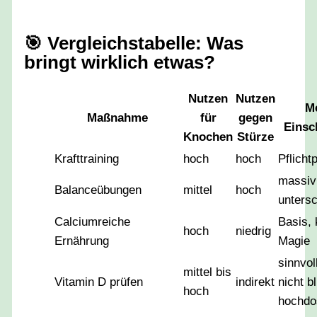
🎯
Vergleichstabelle: Was
bringt wirklich etwas?
Nutzen
Nutzen
M
Maßnahme
für
gegen
Einsc
Knochen
Stürze
Krafttraining
hoch
hoch
Pflich
massiv
Balanceübungen
mittel
hoch
untersc
Calciumreiche
Basis, 
hoch
niedrig
Ernährung
Magie
sinnvol
mittel bis
Vitamin D prüfen
indirekt
nicht b
hoch
hochdo