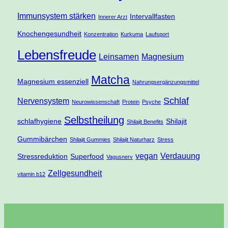
Immunsystem stärken
Intervallfasten
Innerer Arzt
Knochengesundheit
Konzentration
Kurkuma
Laufsport
Lebensfreude
Leinsamen
Magnesium
Matcha
Magnesium essenziell
Nahrungsergänzungsmittel
Schlaf
Nervensystem
Neurowissenschaft
Protein
Psyche
Selbstheilung
schlafhygiene
Shilajit
Shilajit Benefits
Gummibärchen
Shilajit Gummies
Shilajit Naturharz
Stress
vegan
Verdauung
Stressreduktion
Superfood
Vagusnerv
Zellgesundheit
vitamin b12