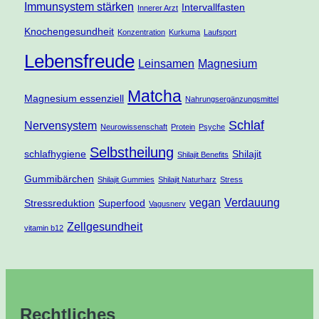
Immunsystem stärken
Intervallfasten
Innerer Arzt
Knochengesundheit
Konzentration
Kurkuma
Laufsport
Lebensfreude
Leinsamen
Magnesium
Matcha
Magnesium essenziell
Nahrungsergänzungsmittel
Schlaf
Nervensystem
Neurowissenschaft
Protein
Psyche
Selbstheilung
schlafhygiene
Shilajit
Shilajit Benefits
Gummibärchen
Shilajit Gummies
Shilajit Naturharz
Stress
vegan
Verdauung
Stressreduktion
Superfood
Vagusnerv
Zellgesundheit
vitamin b12
Rechtliches