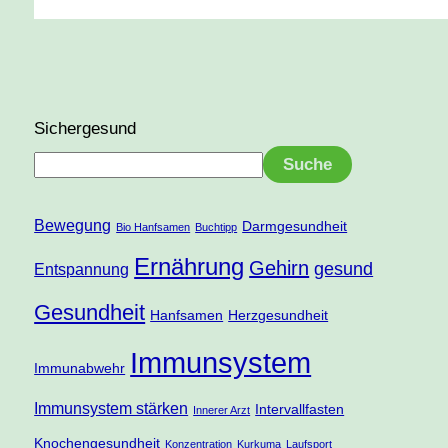
Sichergesund
Suche
Bewegung
Darmgesundheit
Bio Hanfsamen
Buchtipp
Ernährung
Gehirn
gesund
Entspannung
Gesundheit
Hanfsamen
Herzgesundheit
Immunsystem
Immunabwehr
Immunsystem stärken
Intervallfasten
Innerer Arzt
Knochengesundheit
Konzentration
Kurkuma
Laufsport