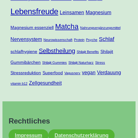
Lebensfreude
Leinsamen
Magnesium
Matcha
Magnesium essenziell
Nahrungsergänzungsmittel
Schlaf
Nervensystem
Neurowissenschaft
Protein
Psyche
Selbstheilung
schlafhygiene
Shilajit
Shilajit Benefits
Gummibärchen
Shilajit Gummies
Shilajit Naturharz
Stress
vegan
Verdauung
Stressreduktion
Superfood
Vagusnerv
Zellgesundheit
vitamin b12
Rechtliches
Impressum
Datenschutzerklärung