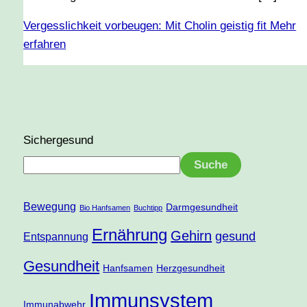
Vergesslichkeit vorbeugen: Mit Cholin geistig fit
Mehr
erfahren
Sichergesund
Suche
Bewegung
Darmgesundheit
Bio Hanfsamen
Buchtipp
Ernährung
Gehirn
gesund
Entspannung
Gesundheit
Hanfsamen
Herzgesundheit
Immunsystem
Immunabwehr