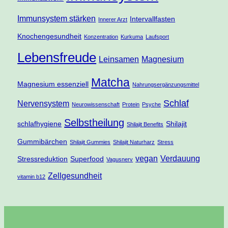
Immunsystem stärken
Intervallfasten
Innerer Arzt
Knochengesundheit
Konzentration
Kurkuma
Laufsport
Lebensfreude
Leinsamen
Magnesium
Matcha
Magnesium essenziell
Nahrungsergänzungsmittel
Schlaf
Nervensystem
Neurowissenschaft
Protein
Psyche
Selbstheilung
schlafhygiene
Shilajit
Shilajit Benefits
Gummibärchen
Shilajit Gummies
Shilajit Naturharz
Stress
vegan
Verdauung
Stressreduktion
Superfood
Vagusnerv
Zellgesundheit
vitamin b12