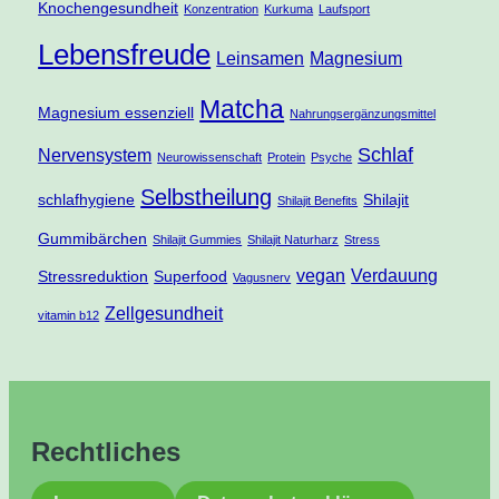
Knochengesundheit
Konzentration
Kurkuma
Laufsport
Lebensfreude
Leinsamen
Magnesium
Matcha
Magnesium essenziell
Nahrungsergänzungsmittel
Schlaf
Nervensystem
Neurowissenschaft
Protein
Psyche
Selbstheilung
schlafhygiene
Shilajit
Shilajit Benefits
Gummibärchen
Shilajit Gummies
Shilajit Naturharz
Stress
vegan
Verdauung
Stressreduktion
Superfood
Vagusnerv
Zellgesundheit
vitamin b12
Rechtliches