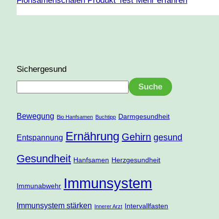
Flohsamenschalen Produkt Test
Mehr erfahren
Sichergesund
Suche
Bewegung
Darmgesundheit
Bio Hanfsamen
Buchtipp
Ernährung
Gehirn
gesund
Entspannung
Gesundheit
Hanfsamen
Herzgesundheit
Immunsystem
Immunabwehr
Immunsystem stärken
Intervallfasten
Innerer Arzt