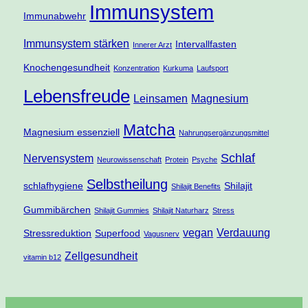
Immunsystem
Immunabwehr
Immunsystem stärken
Intervallfasten
Innerer Arzt
Knochengesundheit
Konzentration
Kurkuma
Laufsport
Lebensfreude
Leinsamen
Magnesium
Matcha
Magnesium essenziell
Nahrungsergänzungsmittel
Schlaf
Nervensystem
Neurowissenschaft
Protein
Psyche
Selbstheilung
schlafhygiene
Shilajit
Shilajit Benefits
Gummibärchen
Shilajit Gummies
Shilajit Naturharz
Stress
vegan
Verdauung
Stressreduktion
Superfood
Vagusnerv
Zellgesundheit
vitamin b12