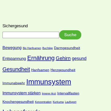
Sichergesund
Suche
Bewegung
Darmgesundheit
Bio Hanfsamen
Buchtipp
Ernährung
Gehirn
gesund
Entspannung
Gesundheit
Hanfsamen
Herzgesundheit
Immunsystem
Immunabwehr
Immunsystem stärken
Intervallfasten
Innerer Arzt
Knochengesundheit
Konzentration
Kurkuma
Laufsport