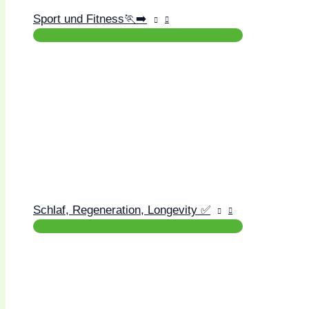
Sport und Fitness🏃‍➡️
Schlaf, Regeneration, Longevity ✅