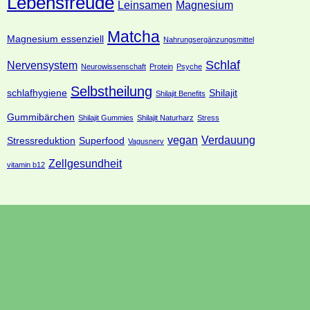
Lebensfreude
Leinsamen
Magnesium
Matcha
Magnesium essenziell
Nahrungsergänzungsmittel
Schlaf
Nervensystem
Neurowissenschaft
Protein
Psyche
Selbstheilung
schlafhygiene
Shilajit
Shilajit Benefits
Gummibärchen
Shilajit Gummies
Shilajit Naturharz
Stress
vegan
Verdauung
Stressreduktion
Superfood
Vagusnerv
Zellgesundheit
vitamin b12