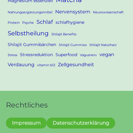
Magnesium essenziell
Nervensystem
Nahrungsergänzungsmittel
Neurowissenschaft
Schlaf
schlafhygiene
Protein
Psyche
Selbstheilung
Shilajit Benefits
Shilajit Gummibärchen
Shilajit Gummies
Shilajit Naturharz
vegan
Stressreduktion
Superfood
Stress
Vagusnerv
Verdauung
Zellgesundheit
vitamin b12
Rechtliches
Impressum
Datenschutzerklärung