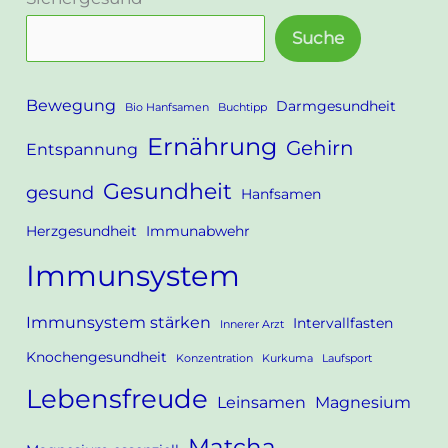
Suche
Bewegung
Darmgesundheit
Bio Hanfsamen
Buchtipp
Ernährung
Gehirn
Entspannung
Gesundheit
gesund
Hanfsamen
Herzgesundheit
Immunabwehr
Immunsystem
Immunsystem stärken
Intervallfasten
Innerer Arzt
Knochengesundheit
Konzentration
Kurkuma
Laufsport
Lebensfreude
Leinsamen
Magnesium
Matcha