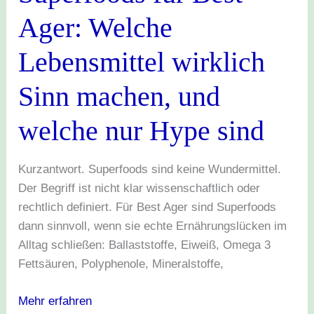
Ager:
Ager: Welche
Welche
Lebensmittel
Lebensmittel wirklich
wirklich
Sinn
Sinn machen, und
machen,
und
welche nur Hype sind
welche
nur
Kurzantwort. Superfoods sind keine Wundermittel.
Hype
Der Begriff ist nicht klar wissenschaftlich oder
sind
rechtlich definiert. Für Best Ager sind Superfoods
dann sinnvoll, wenn sie echte Ernährungslücken im
Alltag schließen: Ballaststoffe, Eiweiß, Omega 3
Fettsäuren, Polyphenole, Mineralstoffe,
Mehr erfahren