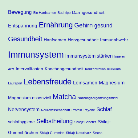
Bewegung
Darmgesundheit
Bio Hanfsamen
Buchtipp
Ernährung
Gehirn
gesund
Entspannung
Gesundheit
Hanfsamen
Herzgesundheit
Immunabwehr
Immunsystem
Immunsystem stärken
Innerer
Intervallfasten
Knochengesundheit
Arzt
Konzentration
Kurkuma
Lebensfreude
Leinsamen
Magnesium
Laufsport
Matcha
Magnesium essenziell
Nahrungsergänzungsmittel
Schlaf
Nervensystem
Neurowissenschaft
Protein
Psyche
Selbstheilung
schlafhygiene
Shilajit
Shilajit Benefits
Gummibärchen
Shilajit Gummies
Shilajit Naturharz
Stress