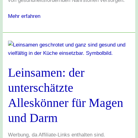
von gesundheitsfördernden Nährstoffen versorgen.
Mehr erfahren
Leinsamen:
der
unterschätzte
Leinsamen: der
Alleskönner
für
unterschätzte
Magen
und
Alleskönner für Magen
Darm
und Darm
Werbung, da Affiliate-Links enthalten sind.