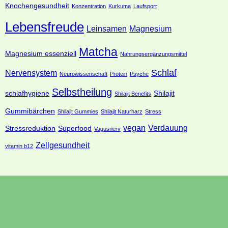
Knochengesundheit
Konzentration
Kurkuma
Laufsport
Lebensfreude
Leinsamen
Magnesium
Matcha
Magnesium essenziell
Nahrungsergänzungsmittel
Schlaf
Nervensystem
Neurowissenschaft
Protein
Psyche
Selbstheilung
schlafhygiene
Shilajit
Shilajit Benefits
Gummibärchen
Shilajit Gummies
Shilajit Naturharz
Stress
vegan
Verdauung
Stressreduktion
Superfood
Vagusnerv
Zellgesundheit
vitamin b12