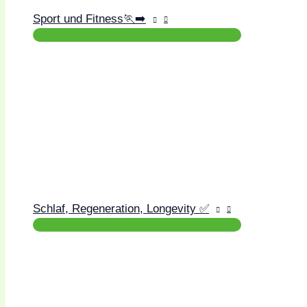
Sport und Fitness🏃‍➡️
Schlaf, Regeneration, Longevity ✅