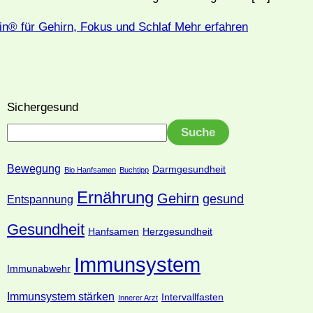
in® für Gehirn, Fokus und Schlaf
Mehr erfahren
Sichergesund
Suche
Bewegung
Darmgesundheit
Bio Hanfsamen
Buchtipp
Ernährung
Gehirn
gesund
Entspannung
Gesundheit
Hanfsamen
Herzgesundheit
Immunsystem
Immunabwehr
Immunsystem stärken
Intervallfasten
Innerer Arzt