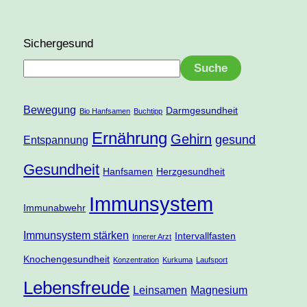
Sichergesund
Suche
Bewegung
Darmgesundheit
Bio Hanfsamen
Buchtipp
Ernährung
Gehirn
gesund
Entspannung
Gesundheit
Hanfsamen
Herzgesundheit
Immunsystem
Immunabwehr
Immunsystem stärken
Intervallfasten
Innerer Arzt
Knochengesundheit
Konzentration
Kurkuma
Laufsport
Lebensfreude
Leinsamen
Magnesium