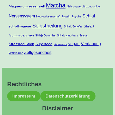
Matcha
Magnesium essenziell
Nahrungsergänzungsmittel
Schlaf
Nervensystem
Neurowissenschaft
Protein
Psyche
Selbstheilung
schlafhygiene
Shilajit
Shilajit Benefits
Gummibärchen
Shilajit Gummies
Shilajit Naturharz
Stress
vegan
Verdauung
Stressreduktion
Superfood
Vagusnerv
Zellgesundheit
vitamin b12
Rechtliches
Impressum
Datenschutzerklärung
Disclaimer