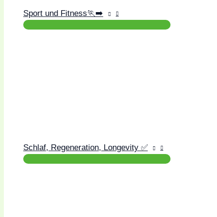
Sport und Fitness🏃‍➡️
Schlaf, Regeneration, Longevity ✅