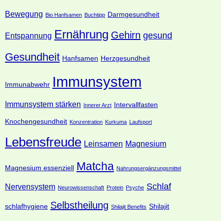
Bewegung
Darmgesundheit
Bio Hanfsamen
Buchtipp
Ernährung
Gehirn
gesund
Entspannung
Gesundheit
Hanfsamen
Herzgesundheit
Immunsystem
Immunabwehr
Immunsystem stärken
Intervallfasten
Innerer Arzt
Knochengesundheit
Konzentration
Kurkuma
Laufsport
Lebensfreude
Leinsamen
Magnesium
Matcha
Magnesium essenziell
Nahrungsergänzungsmittel
Schlaf
Nervensystem
Neurowissenschaft
Protein
Psyche
Selbstheilung
schlafhygiene
Shilajit
Shilajit Benefits