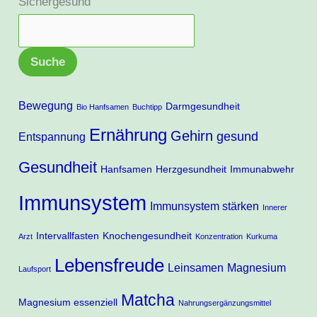
Sichergesund
Suche
Bewegung
Darmgesundheit
Bio Hanfsamen
Buchtipp
Ernährung
Gehirn
gesund
Entspannung
Gesundheit
Hanfsamen
Herzgesundheit
Immunabwehr
Immunsystem
Immunsystem stärken
Innerer
Intervallfasten
Knochengesundheit
Arzt
Konzentration
Kurkuma
Lebensfreude
Leinsamen
Magnesium
Laufsport
Matcha
Magnesium essenziell
Nahrungsergänzungsmittel