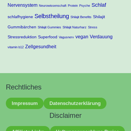
Schlaf
Nervensystem
Neurowissenschaft
Protein
Psyche
Selbstheilung
schlafhygiene
Shilajit
Shilajit Benefits
Gummibärchen
Shilajit Gummies
Shilajit Naturharz
Stress
vegan
Verdauung
Stressreduktion
Superfood
Vagusnerv
Zellgesundheit
vitamin b12
Rechtliches
Impressum
Datenschutzerklärung
Disclaimer