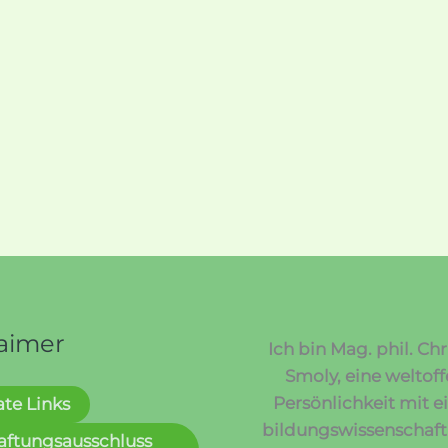
laimer
Ich bin Mag. phil. Chr
Smoly, eine weltof
Persönlichkeit mit 
iate Links
bildungswissenschaft
aftungsausschluss