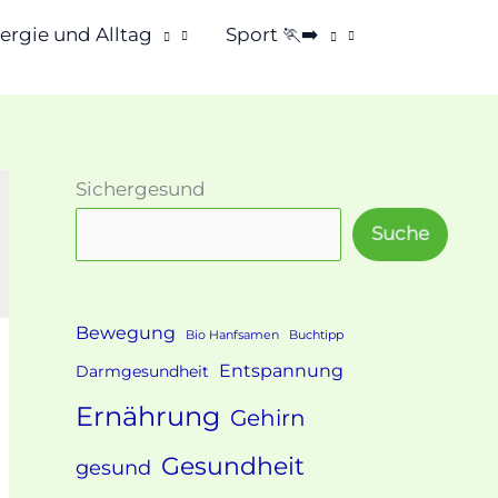
rgie und Alltag
Sport 🏃‍➡️
Sichergesund
Suche
Bewegung
Bio Hanfsamen
Buchtipp
Entspannung
Darmgesundheit
Ernährung
Gehirn
Gesundheit
gesund