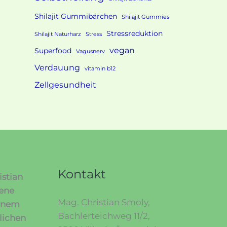
Shilajit Gummibärchen
Shilajit Gummies
Stressreduktion
Shilajit Naturharz
Stress
vegan
Superfood
Vagusnerv
Verdauung
vitamin b12
Zellgesundheit
Kontakt
istian
fene
Mag. Christian Smoly,
einem
Bachlerteichweg 11/2,
lichen