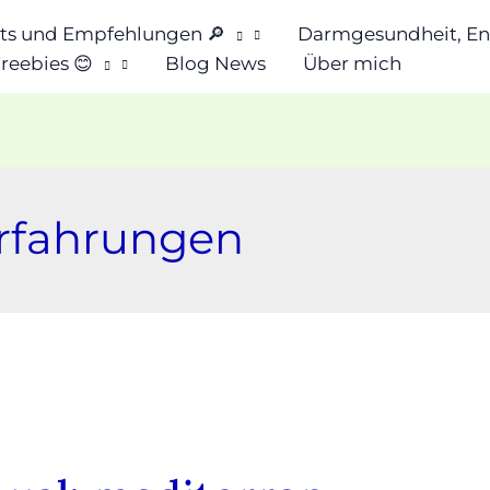
sts und Empfehlungen 🔎
Darmgesundheit, Ene
reebies 😊
Blog News
Über mich
Erfahrungen