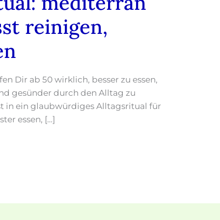
tual: mediterran
st reinigen,
en
en Dir ab 50 wirklich, besser zu essen,
nd gesünder durch den Alltag zu
in ein glaubwürdiges Alltagsritual für
er essen, […]