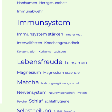
Hanfsamen
Herzgesundheit
Immunabwehr
Immunsystem
Immunsystem stärken
Innerer Arzt
Intervallfasten
Knochengesundheit
Konzentration
Kurkuma
Laufsport
Lebensfreude
Leinsamen
Magnesium
Magnesium essenziell
Matcha
Nahrungsergänzungsmittel
Nervensystem
Neurowissenschaft
Protein
Schlaf
schlafhygiene
Psyche
Selbstheilung
Shilajit Benefits