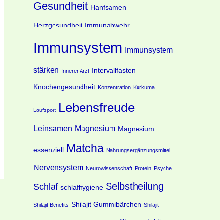
Gesundheit
Hanfsamen
Herzgesundheit
Immunabwehr
Immunsystem
Immunsystem
stärken
Intervallfasten
Innerer Arzt
Knochengesundheit
Konzentration
Kurkuma
Lebensfreude
Laufsport
Leinsamen
Magnesium
Magnesium
Matcha
essenziell
Nahrungsergänzungsmittel
Nervensystem
Neurowissenschaft
Protein
Psyche
Selbstheilung
Schlaf
schlafhygiene
Shilajit Gummibärchen
Shilajit Benefits
Shilajit