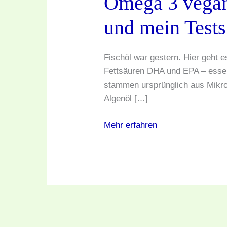
Omega 3 vegan
Vergleich
und mein Tests
Produkte
und
mein
Fischöl war gestern. Hier geht 
Testsieger.
Fettsäuren DHA und EPA – essenz
stammen ursprünglich aus Mikro
Algenöl […]
Mehr erfahren