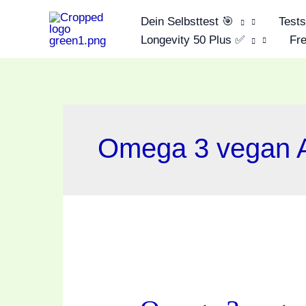
Zum
Dein Selbsttest 🎯
Test
Inhalt
Longevity 50 Plus ✅
Fre
springen
Omega 3 vegan A
Omega
3
vegan.