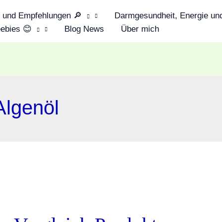
s und Empfehlungen 🔎
Darmgesundheit, Energie und
ebies 😊
Blog News
Über mich
lgenöl