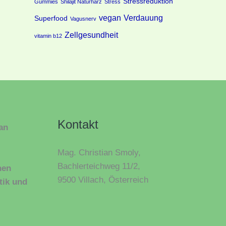
Stressreduktion
Gummies
Shilajit Naturharz
Stress
vegan
Verdauung
Superfood
Vagusnerv
Zellgesundheit
vitamin b12
Kontakt
ian
Mag. Christian Smoly,
Bachlerteichweg 11/2,
hen
9500 Villach, Österreich
tik und