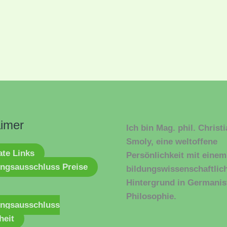
aimer
Ich bin Mag. phil. Christ
Smoly, eine weltoffene
iate Links
Persönlichkeit mit einem
ngsausschluss Preise
bildungswissenschaftlic
Hintergrund in Germanis
Philosophie.
ungsausschluss
heit