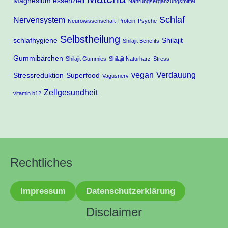
Magnesium essenziell
Nahrungsergänzungsmittel
Schlaf
Nervensystem
Neurowissenschaft
Protein
Psyche
Selbstheilung
schlafhygiene
Shilajit
Shilajit Benefits
Gummibärchen
Shilajit Gummies
Shilajit Naturharz
Stress
vegan
Verdauung
Stressreduktion
Superfood
Vagusnerv
Zellgesundheit
vitamin b12
Rechtliches
Impressum
Datenschutzerklärung
Disclaimer