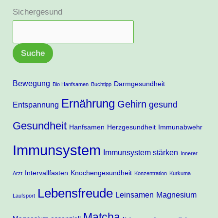
Sichergesund
Suche
Bewegung
Darmgesundheit
Bio Hanfsamen
Buchtipp
Ernährung
Gehirn
gesund
Entspannung
Gesundheit
Hanfsamen
Herzgesundheit
Immunabwehr
Immunsystem
Immunsystem stärken
Innerer
Intervallfasten
Knochengesundheit
Arzt
Konzentration
Kurkuma
Lebensfreude
Leinsamen
Magnesium
Laufsport
Matcha