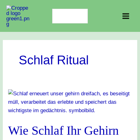
Zum
Search
Inhalt
for:
springen
Schlaf Ritual
Wie
Schlaf
Ihr
Gehirn
Wie Schlaf Ihr Gehirn
erneuert:
Die