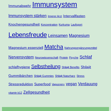
Immunsystem
Immunabwehr
Immunsystem stärken
Intervallfasten
Innerer Arzt
Knochengesundheit
Konzentration
Kurkuma
Laufsport
Lebensfreude
Leinsamen
Magnesium
Matcha
Magnesium essenziell
Nahrungsergänzungsmittel
Schlaf
Nervensystem
Neurowissenschaft
Protein
Psyche
Selbstheilung
schlafhygiene
Shilajit
Shilajit Benefits
Gummibärchen
Shilajit Gummies
Shilajit Naturharz
Stress
vegan
Verdauung
Stressreduktion
Superfood
Vagusnerv
Zellgesundheit
vitamin b12