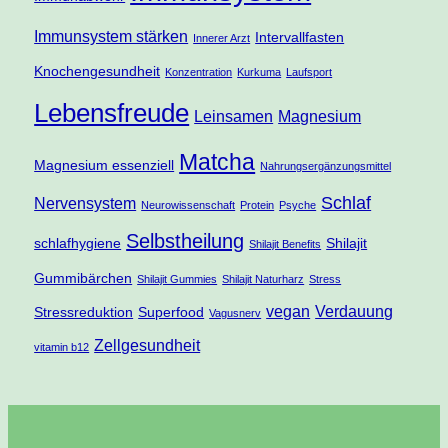
Immunsystem stärken
Intervallfasten
Innerer Arzt
Knochengesundheit
Konzentration
Kurkuma
Laufsport
Lebensfreude
Leinsamen
Magnesium
Matcha
Magnesium essenziell
Nahrungsergänzungsmittel
Schlaf
Nervensystem
Neurowissenschaft
Protein
Psyche
Selbstheilung
schlafhygiene
Shilajit
Shilajit Benefits
Gummibärchen
Shilajit Gummies
Shilajit Naturharz
Stress
vegan
Verdauung
Stressreduktion
Superfood
Vagusnerv
Zellgesundheit
vitamin b12