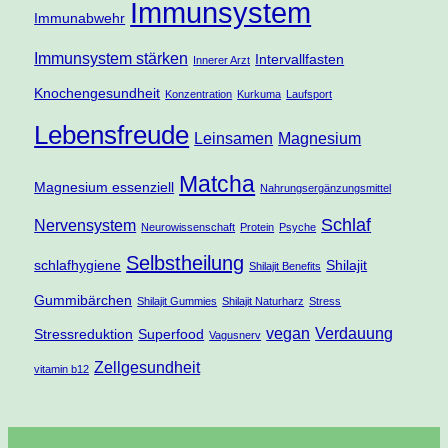
Immunsystem
Immunabwehr
Immunsystem stärken
Intervallfasten
Innerer Arzt
Knochengesundheit
Konzentration
Kurkuma
Laufsport
Lebensfreude
Leinsamen
Magnesium
Matcha
Magnesium essenziell
Nahrungsergänzungsmittel
Schlaf
Nervensystem
Neurowissenschaft
Protein
Psyche
Selbstheilung
schlafhygiene
Shilajit
Shilajit Benefits
Gummibärchen
Shilajit Gummies
Shilajit Naturharz
Stress
vegan
Verdauung
Stressreduktion
Superfood
Vagusnerv
Zellgesundheit
vitamin b12