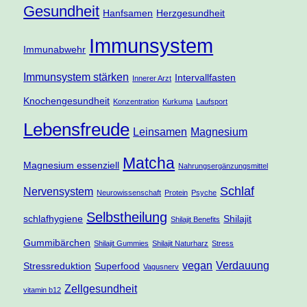
Gesundheit
Hanfsamen
Herzgesundheit
Immunsystem
Immunabwehr
Immunsystem stärken
Intervallfasten
Innerer Arzt
Knochengesundheit
Konzentration
Kurkuma
Laufsport
Lebensfreude
Leinsamen
Magnesium
Matcha
Magnesium essenziell
Nahrungsergänzungsmittel
Schlaf
Nervensystem
Neurowissenschaft
Protein
Psyche
Selbstheilung
schlafhygiene
Shilajit
Shilajit Benefits
Gummibärchen
Shilajit Gummies
Shilajit Naturharz
Stress
vegan
Verdauung
Stressreduktion
Superfood
Vagusnerv
Zellgesundheit
vitamin b12