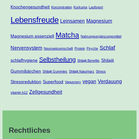
Knochengesundheit
Konzentration
Kurkuma
Laufsport
Lebensfreude
Leinsamen
Magnesium
Matcha
Magnesium essenziell
Nahrungsergänzungsmittel
Schlaf
Nervensystem
Neurowissenschaft
Protein
Psyche
Selbstheilung
schlafhygiene
Shilajit
Shilajit Benefits
Gummibärchen
Shilajit Gummies
Shilajit Naturharz
Stress
vegan
Verdauung
Stressreduktion
Superfood
Vagusnerv
Zellgesundheit
vitamin b12
Rechtliches