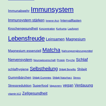
Immunsystem
Immunabwehr
Immunsystem stärken
Intervallfasten
Innerer Arzt
Knochengesundheit
Konzentration
Kurkuma
Laufsport
Lebensfreude
Leinsamen
Magnesium
Matcha
Magnesium essenziell
Nahrungsergänzungsmittel
Schlaf
Nervensystem
Neurowissenschaft
Protein
Psyche
Selbstheilung
schlafhygiene
Shilajit
Shilajit Benefits
Gummibärchen
Shilajit Gummies
Shilajit Naturharz
Stress
vegan
Verdauung
Stressreduktion
Superfood
Vagusnerv
Zellgesundheit
vitamin b12