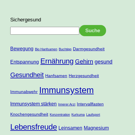
Sichergesund
Suche
Bewegung
Darmgesundheit
Bio Hanfsamen
Buchtipp
Ernährung
Gehirn
gesund
Entspannung
Gesundheit
Hanfsamen
Herzgesundheit
Immunsystem
Immunabwehr
Immunsystem stärken
Intervallfasten
Innerer Arzt
Knochengesundheit
Konzentration
Kurkuma
Laufsport
Lebensfreude
Leinsamen
Magnesium