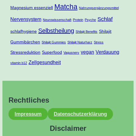
Matcha
Magnesium essenziell
Nahrungsergänzungsmittel
Schlaf
Nervensystem
Neurowissenschaft
Protein
Psyche
Selbstheilung
schlafhygiene
Shilajit
Shilajit Benefits
Gummibärchen
Shilajit Gummies
Shilajit Naturharz
Stress
vegan
Verdauung
Stressreduktion
Superfood
Vagusnerv
Zellgesundheit
vitamin b12
Rechtliches
Impressum
Datenschutzerklärung
Disclaimer