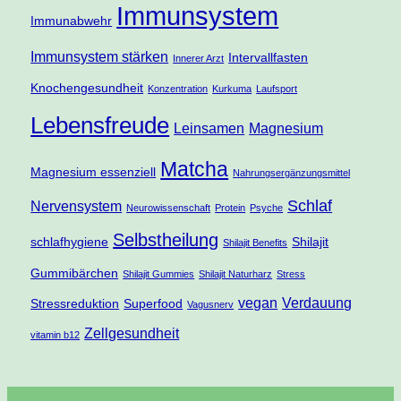
Immunsystem
Immunabwehr
Immunsystem stärken
Intervallfasten
Innerer Arzt
Knochengesundheit
Konzentration
Kurkuma
Laufsport
Lebensfreude
Leinsamen
Magnesium
Matcha
Magnesium essenziell
Nahrungsergänzungsmittel
Schlaf
Nervensystem
Neurowissenschaft
Protein
Psyche
Selbstheilung
schlafhygiene
Shilajit
Shilajit Benefits
Gummibärchen
Shilajit Gummies
Shilajit Naturharz
Stress
vegan
Verdauung
Stressreduktion
Superfood
Vagusnerv
Zellgesundheit
vitamin b12