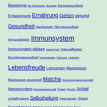
Bewegung
Darmgesundheit
Bio Hanfsamen
Buchtipp
Ernährung
Gehirn
gesund
Entspannung
Gesundheit
Hanfsamen
Herzgesundheit
Immunsystem
Immunabwehr
Immunsystem stärken
Intervallfasten
Innerer Arzt
Knochengesundheit
Konzentration
Kurkuma
Laufsport
Lebensfreude
Leinsamen
Magnesium
Matcha
Magnesium essenziell
Nahrungsergänzungsmittel
Schlaf
Nervensystem
Neurowissenschaft
Protein
Psyche
Selbstheilung
schlafhygiene
Shilajit
Shilajit Benefits
Gummibärchen