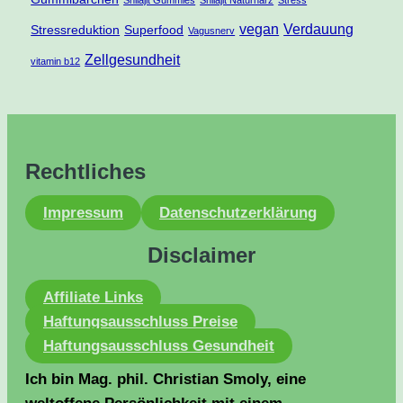
Shilajit Gummies
Shilajit Naturharz
Stress
vegan
Verdauung
Stressreduktion
Superfood
Vagusnerv
Zellgesundheit
vitamin b12
Rechtliches
Impressum
Datenschutzerklärung
Disclaimer
Affiliate Links
Haftungsausschluss Preise
Haftungsausschluss Gesundheit
Ich bin Mag. phil. Christian Smoly, eine