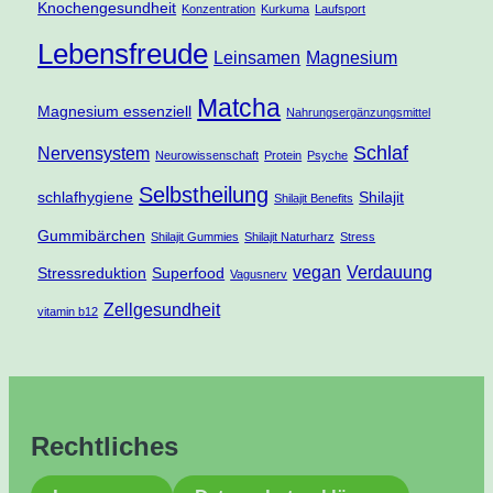
Knochengesundheit
Konzentration
Kurkuma
Laufsport
Lebensfreude
Leinsamen
Magnesium
Matcha
Magnesium essenziell
Nahrungsergänzungsmittel
Schlaf
Nervensystem
Neurowissenschaft
Protein
Psyche
Selbstheilung
schlafhygiene
Shilajit
Shilajit Benefits
Gummibärchen
Shilajit Gummies
Shilajit Naturharz
Stress
vegan
Verdauung
Stressreduktion
Superfood
Vagusnerv
Zellgesundheit
vitamin b12
Rechtliches