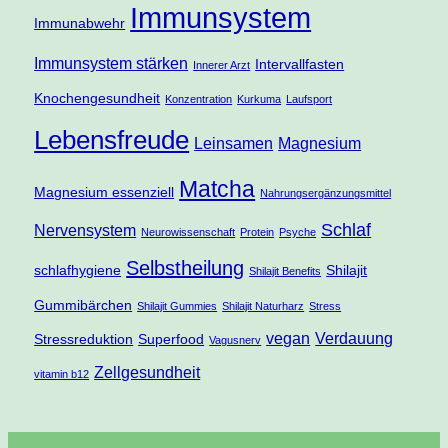
Immunsystem
Immunabwehr
Immunsystem stärken
Intervallfasten
Innerer Arzt
Knochengesundheit
Konzentration
Kurkuma
Laufsport
Lebensfreude
Leinsamen
Magnesium
Matcha
Magnesium essenziell
Nahrungsergänzungsmittel
Schlaf
Nervensystem
Neurowissenschaft
Protein
Psyche
Selbstheilung
schlafhygiene
Shilajit
Shilajit Benefits
Gummibärchen
Shilajit Gummies
Shilajit Naturharz
Stress
vegan
Verdauung
Stressreduktion
Superfood
Vagusnerv
Zellgesundheit
vitamin b12