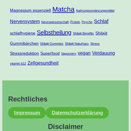
Matcha
Magnesium essenziell
Nahrungsergänzungsmittel
Schlaf
Nervensystem
Neurowissenschaft
Protein
Psyche
Selbstheilung
schlafhygiene
Shilajit
Shilajit Benefits
Gummibärchen
Shilajit Gummies
Shilajit Naturharz
Stress
vegan
Verdauung
Stressreduktion
Superfood
Vagusnerv
Zellgesundheit
vitamin b12
Rechtliches
Impressum
Datenschutzerklärung
Disclaimer