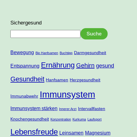
Sichergesund
Suche
Bewegung
Darmgesundheit
Bio Hanfsamen
Buchtipp
Ernährung
Gehirn
gesund
Entspannung
Gesundheit
Hanfsamen
Herzgesundheit
Immunsystem
Immunabwehr
Immunsystem stärken
Intervallfasten
Innerer Arzt
Knochengesundheit
Konzentration
Kurkuma
Laufsport
Lebensfreude
Leinsamen
Magnesium