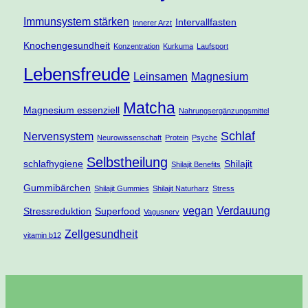
Immunsystem stärken
Intervallfasten
Innerer Arzt
Knochengesundheit
Konzentration
Kurkuma
Laufsport
Lebensfreude
Leinsamen
Magnesium
Matcha
Magnesium essenziell
Nahrungsergänzungsmittel
Schlaf
Nervensystem
Neurowissenschaft
Protein
Psyche
Selbstheilung
schlafhygiene
Shilajit
Shilajit Benefits
Gummibärchen
Shilajit Gummies
Shilajit Naturharz
Stress
vegan
Verdauung
Stressreduktion
Superfood
Vagusnerv
Zellgesundheit
vitamin b12