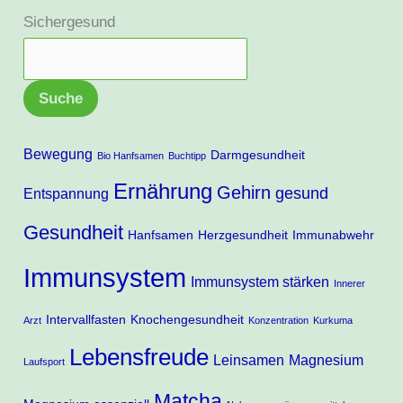
Sichergesund
Suche
Bewegung
Darmgesundheit
Bio Hanfsamen
Buchtipp
Ernährung
Gehirn
gesund
Entspannung
Gesundheit
Hanfsamen
Herzgesundheit
Immunabwehr
Immunsystem
Immunsystem stärken
Innerer
Intervallfasten
Knochengesundheit
Arzt
Konzentration
Kurkuma
Lebensfreude
Leinsamen
Magnesium
Laufsport
Matcha