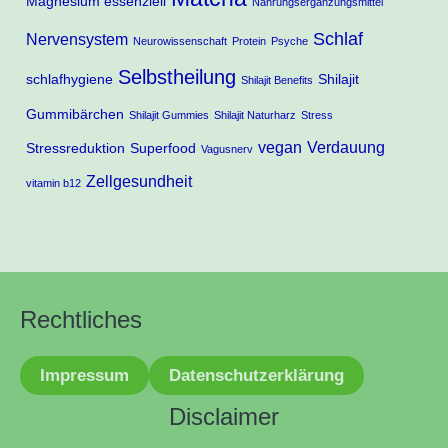
Magnesium essenziell
Nahrungsergänzungsmittel
Schlaf
Nervensystem
Neurowissenschaft
Protein
Psyche
Selbstheilung
schlafhygiene
Shilajit
Shilajit Benefits
Gummibärchen
Shilajit Gummies
Shilajit Naturharz
Stress
vegan
Verdauung
Stressreduktion
Superfood
Vagusnerv
Zellgesundheit
vitamin b12
Rechtliches
Impressum
Datenschutzerklärung
Disclaimer