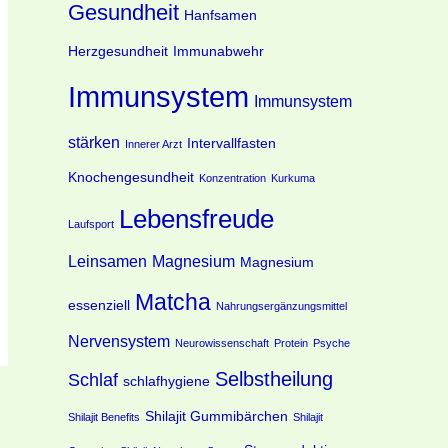
Gesundheit
Hanfsamen
Herzgesundheit
Immunabwehr
Immunsystem
Immunsystem
stärken
Intervallfasten
Innerer Arzt
Knochengesundheit
Konzentration
Kurkuma
Lebensfreude
Laufsport
Leinsamen
Magnesium
Magnesium
Matcha
essenziell
Nahrungsergänzungsmittel
Nervensystem
Neurowissenschaft
Protein
Psyche
Selbstheilung
Schlaf
schlafhygiene
Shilajit Gummibärchen
Shilajit Benefits
Shilajit