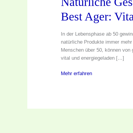
Natürliche Ges
Best
Best Ager: Vita
Ager:
Vitale
Kraft
In der Lebensphase ab 50 gewin
50
natürliche Produkte immer mehr 
plus
Menschen über 50, können von g
vital und energiegeladen […]
Mehr erfahren