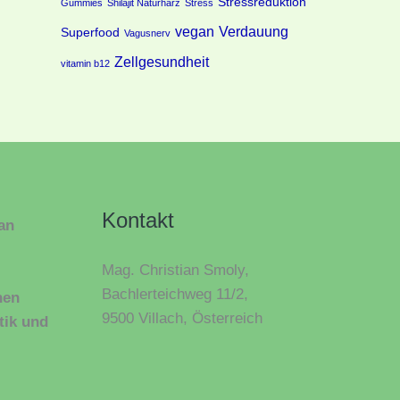
Stressreduktion
Gummies
Shilajit Naturharz
Stress
vegan
Verdauung
Superfood
Vagusnerv
Zellgesundheit
vitamin b12
Kontakt
ian
Mag. Christian Smoly,
Bachlerteichweg 11/2,
hen
9500 Villach, Österreich
tik und