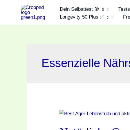
Zum
Dein Selbsttest 🎯
Test
Inhalt
Longevity 50 Plus ✅
Fre
springen
Essenzielle Nähr
Natürliche
Gesundheitsprodukte
für