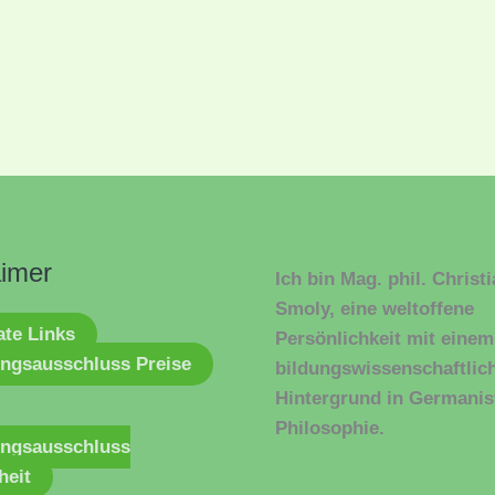
aimer
Ich bin Mag. phil. Christ
Smoly, eine weltoffene
iate Links
Persönlichkeit mit einem
ngsausschluss Preise
bildungswissenschaftlic
Hintergrund in Germanis
Philosophie.
ungsausschluss
heit