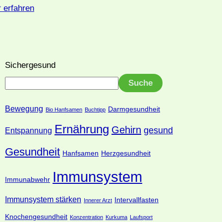
 erfahren
Sichergesund
Suche
Bewegung
Darmgesundheit
Bio Hanfsamen
Buchtipp
Ernährung
Gehirn
gesund
Entspannung
Gesundheit
Hanfsamen
Herzgesundheit
Immunsystem
Immunabwehr
Immunsystem stärken
Intervallfasten
Innerer Arzt
Knochengesundheit
Konzentration
Kurkuma
Laufsport