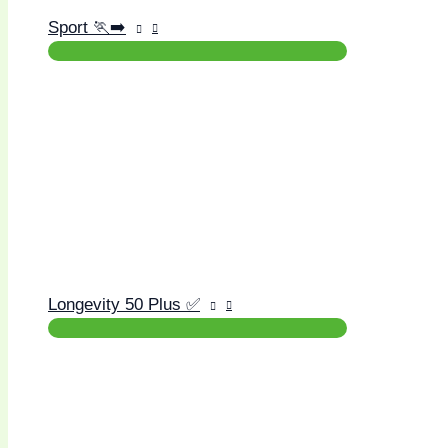
Sport 🏃‍➡️
Longevity 50 Plus ✅