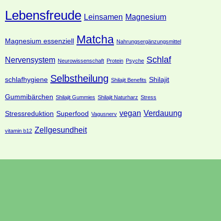
Lebensfreude
Leinsamen
Magnesium
Matcha
Magnesium essenziell
Nahrungsergänzungsmittel
Schlaf
Nervensystem
Neurowissenschaft
Protein
Psyche
Selbstheilung
schlafhygiene
Shilajit
Shilajit Benefits
Gummibärchen
Shilajit Gummies
Shilajit Naturharz
Stress
vegan
Verdauung
Stressreduktion
Superfood
Vagusnerv
Zellgesundheit
vitamin b12