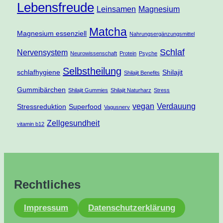
Lebensfreude
Leinsamen
Magnesium
Matcha
Magnesium essenziell
Nahrungsergänzungsmittel
Schlaf
Nervensystem
Neurowissenschaft
Protein
Psyche
Selbstheilung
schlafhygiene
Shilajit
Shilajit Benefits
Gummibärchen
Shilajit Gummies
Shilajit Naturharz
Stress
vegan
Verdauung
Stressreduktion
Superfood
Vagusnerv
Zellgesundheit
vitamin b12
Rechtliches
Impressum
Datenschutzerklärung