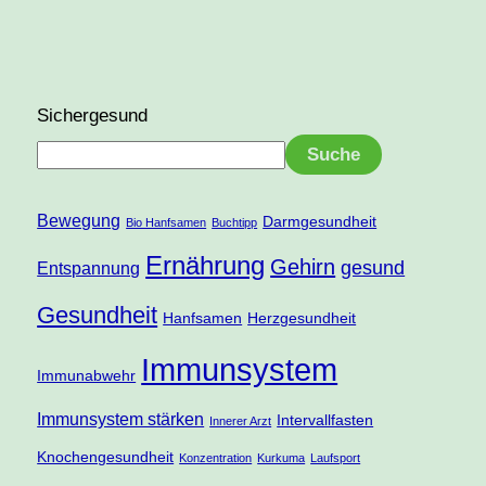
Sichergesund
Suche
Bewegung
Darmgesundheit
Bio Hanfsamen
Buchtipp
Ernährung
Gehirn
gesund
Entspannung
Gesundheit
Hanfsamen
Herzgesundheit
Immunsystem
Immunabwehr
Immunsystem stärken
Intervallfasten
Innerer Arzt
Knochengesundheit
Konzentration
Kurkuma
Laufsport