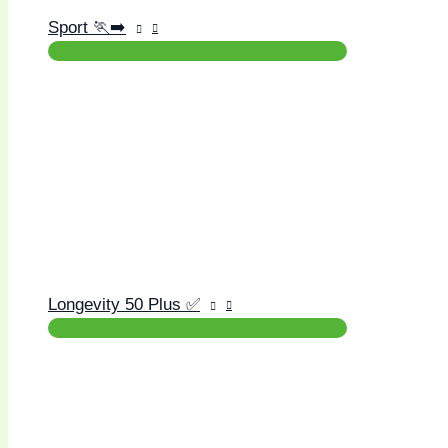
Sport 🏃‍➡️
Longevity 50 Plus ✅