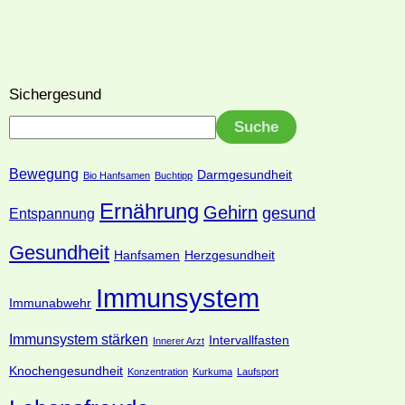
Sichergesund
Suche
Bewegung
Darmgesundheit
Bio Hanfsamen
Buchtipp
Ernährung
Gehirn
gesund
Entspannung
Gesundheit
Hanfsamen
Herzgesundheit
Immunsystem
Immunabwehr
Immunsystem stärken
Intervallfasten
Innerer Arzt
Knochengesundheit
Konzentration
Kurkuma
Laufsport