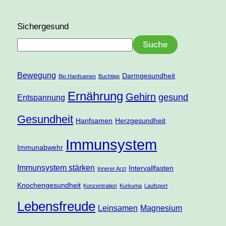
Sichergesund
Suche
Bewegung
Darmgesundheit
Bio Hanfsamen
Buchtipp
Ernährung
Gehirn
gesund
Entspannung
Gesundheit
Hanfsamen
Herzgesundheit
Immunsystem
Immunabwehr
Immunsystem stärken
Intervallfasten
Innerer Arzt
Knochengesundheit
Konzentration
Kurkuma
Laufsport
Lebensfreude
Leinsamen
Magnesium