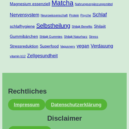
Matcha
Magnesium essenziell
Nahrungsergänzungsmittel
Schlaf
Nervensystem
Neurowissenschaft
Protein
Psyche
Selbstheilung
schlafhygiene
Shilajit
Shilajit Benefits
Gummibärchen
Shilajit Gummies
Shilajit Naturharz
Stress
vegan
Verdauung
Stressreduktion
Superfood
Vagusnerv
Zellgesundheit
vitamin b12
Rechtliches
Impressum
Datenschutzerklärung
Disclaimer