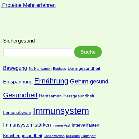
 Proteine
Mehr erfahren
Sichergesund
Suche
Bewegung
Darmgesundheit
Bio Hanfsamen
Buchtipp
Ernährung
Gehirn
gesund
Entspannung
Gesundheit
Hanfsamen
Herzgesundheit
Immunsystem
Immunabwehr
Immunsystem stärken
Intervallfasten
Innerer Arzt
Knochengesundheit
Konzentration
Kurkuma
Laufsport