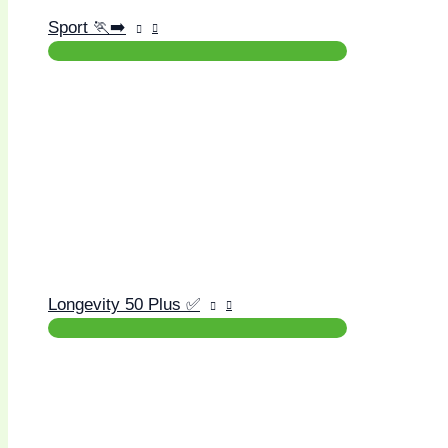
Sport 🏃‍➡️
Longevity 50 Plus ✅