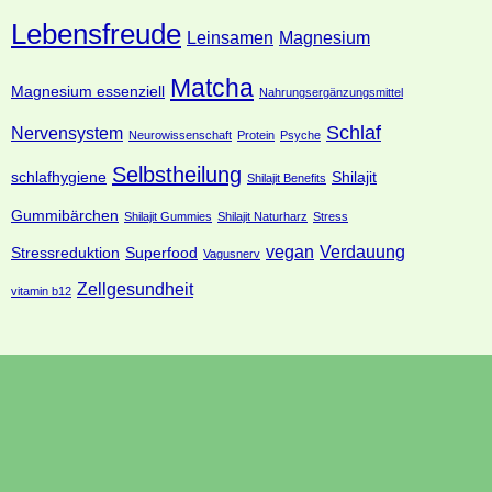
Lebensfreude
Leinsamen
Magnesium
Matcha
Magnesium essenziell
Nahrungsergänzungsmittel
Schlaf
Nervensystem
Neurowissenschaft
Protein
Psyche
Selbstheilung
schlafhygiene
Shilajit
Shilajit Benefits
Gummibärchen
Shilajit Gummies
Shilajit Naturharz
Stress
vegan
Verdauung
Stressreduktion
Superfood
Vagusnerv
Zellgesundheit
vitamin b12