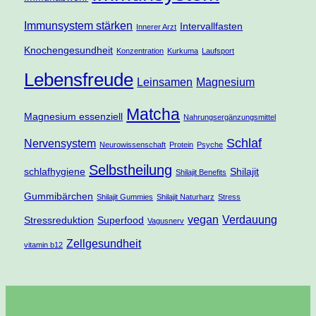
Immunsystem stärken
Intervallfasten
Innerer Arzt
Knochengesundheit
Konzentration
Kurkuma
Laufsport
Lebensfreude
Leinsamen
Magnesium
Matcha
Magnesium essenziell
Nahrungsergänzungsmittel
Schlaf
Nervensystem
Neurowissenschaft
Protein
Psyche
Selbstheilung
schlafhygiene
Shilajit
Shilajit Benefits
Gummibärchen
Shilajit Gummies
Shilajit Naturharz
Stress
vegan
Verdauung
Stressreduktion
Superfood
Vagusnerv
Zellgesundheit
vitamin b12