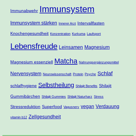
Immunsystem
Immunabwehr
Immunsystem stärken
Intervallfasten
Innerer Arzt
Knochengesundheit
Konzentration
Kurkuma
Laufsport
Lebensfreude
Leinsamen
Magnesium
Matcha
Magnesium essenziell
Nahrungsergänzungsmittel
Schlaf
Nervensystem
Neurowissenschaft
Protein
Psyche
Selbstheilung
schlafhygiene
Shilajit
Shilajit Benefits
Gummibärchen
Shilajit Gummies
Shilajit Naturharz
Stress
vegan
Verdauung
Stressreduktion
Superfood
Vagusnerv
Zellgesundheit
vitamin b12